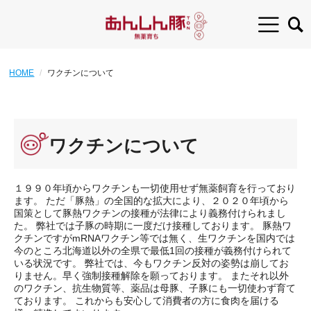
HOME
ワクチンについて
ワクチンについて
１９９０年頃からワクチンも一切使用せず無薬飼育を行っており
ます。 ただ「豚熱」の全国的な拡大により、２０２０年頃から
国策として豚熱ワクチンの接種が法律により義務付けられまし
た。 弊社では子豚の時期に一度だけ接種しております。 豚熱ワ
クチンですがmRNAワクチン等では無く、生ワクチンを国内では
今のところ北海道以外の全県で最低1回の接種が義務付けられて
いる状況です。 弊社では、今もワクチン反対の姿勢は崩してお
りません。早く強制接種解除を願っております。 またそれ以外
のワクチン、抗生物質等、薬品は母豚、子豚にも一切使わず育て
ております。 これからも安心して消費者の方に食肉を届ける