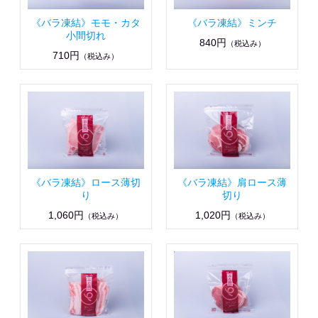
《バラ凍結》モモ・カタ
《バラ凍結》ミンチ
小間切れ
840円
（税込み）
710円
（税込み）
《バラ凍結》ロース薄切
《バラ凍結》肩ロース薄
り
切り
1,060円
1,020円
（税込み）
（税込み）