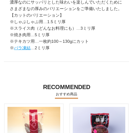
濃厚なのにサッパリとした味わいを楽しんでいただくために
さまざまなの厚みのバリエーションをご準備いたしました。
【カットのバリエーション】
※しゃぶしゃぶ用…1.5ミリ厚
※スライス肉（どんなお料理にも）…3ミリ厚
※焼き肉用…5ミリ厚
※テキカツ用…一枚約100～130gにカット
※
バラ凍結
…2ミリ厚
RECOMMENDED
おすすめ商品