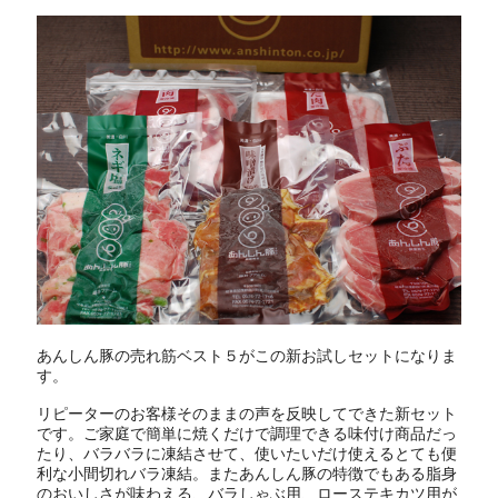
あんしん豚の売れ筋ベスト５がこの新お試しセットになりま
す。
リピーターのお客様そのままの声を反映してできた新セット
です。ご家庭で簡単に焼くだけで調理できる味付け商品だっ
たり、バラバラに凍結させて、使いたいだけ使えるとても便
利な小間切れバラ凍結。またあんしん豚の特徴でもある脂身
のおいしさが味わえる、バラしゃぶ用、ローステキカツ用が