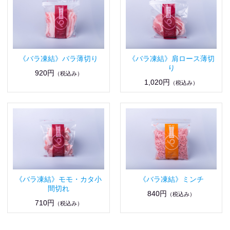
《バラ凍結》バラ薄切り
《バラ凍結》肩ロース薄切
り
920円
（税込み）
1,020円
（税込み）
《バラ凍結》モモ・カタ小
《バラ凍結》ミンチ
間切れ
840円
（税込み）
710円
（税込み）