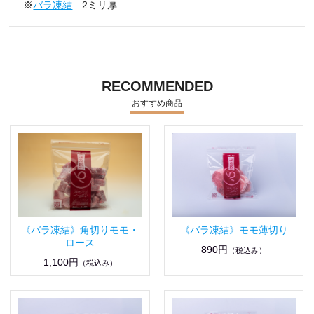
※
バラ凍結
…2ミリ厚
RECOMMENDED
おすすめ商品
《バラ凍結》角切りモモ・
《バラ凍結》モモ薄切り
ロース
890円
（税込み）
1,100円
（税込み）