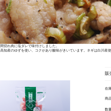
小間切れ肉に塩ダレで味付けしました。
高知産のゆずを使い、コクがあり酸味がきいています。ネギは白川産使
。
販
在
商
数