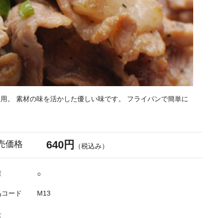
用。 素材の味を活かした優しい味です。 フライパンで簡単に
640円
売価格
（税込み）
庫
○
品コード
M13
量